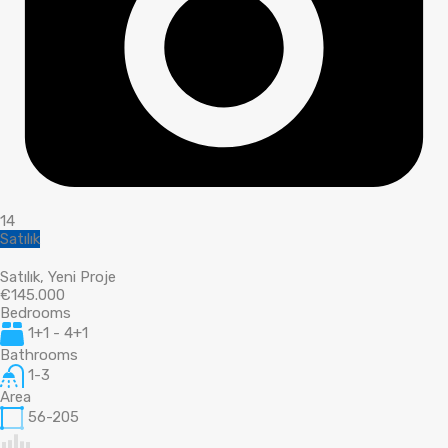
14
Satılık
Satılık, Yeni Proje
€145.000
Bedrooms
1+1 - 4+1
Bathrooms
1-3
Area
56-205