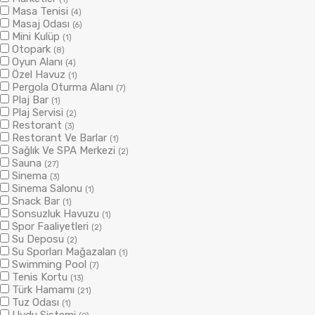
Masa Tenisi
(4)
Masaj Odası
(6)
Mini Kulüp
(1)
Otopark
(8)
Oyun Alanı
(4)
Özel Havuz
(1)
Pergola Oturma Alanı
(7)
Plaj Bar
(1)
Plaj Servisi
(2)
Restorant
(3)
Restorant Ve Barlar
(1)
Sağlık Ve SPA Merkezi
(2)
Sauna
(27)
Sinema
(3)
Sinema Salonu
(1)
Snack Bar
(1)
Sonsuzluk Havuzu
(1)
Spor Faaliyetleri
(2)
Su Deposu
(2)
Su Sporları Mağazaları
(1)
Swimming Pool
(7)
Tenis Kortu
(13)
Türk Hamamı
(21)
Tuz Odası
(1)