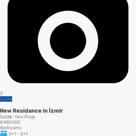
3
Satılık
New Residance in İzmir
Satılık, Yeni Proje
€489.000
Bedrooms
3+1 - 5+1