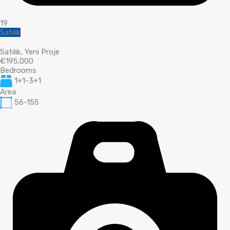
19
Satılık
Satılık, Yeni Proje
€195.000
Bedrooms
1+1-3+1
Area
56-155