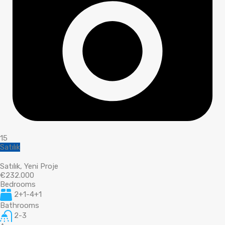
15
Satılık
Satılık, Yeni Proje
€232.000
Bedrooms
2+1-4+1
Bathrooms
2-3