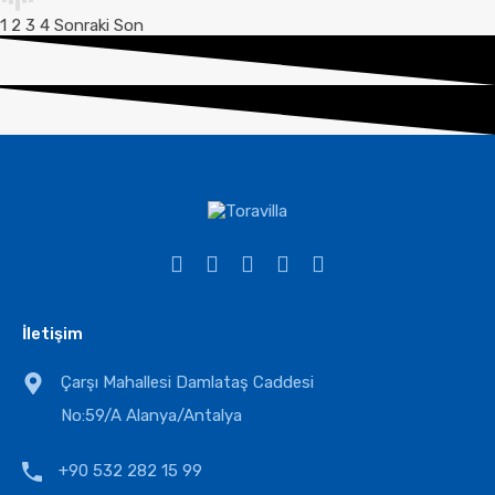
1
2
3
4
Sonraki
Son
İletişim
Çarşı Mahallesi Damlataş Caddesi
No:59/A Alanya/Antalya
+90 532 282 15 99