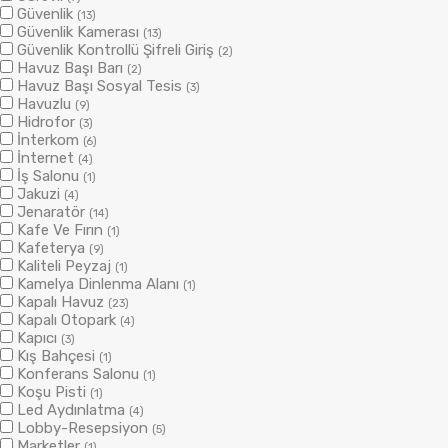
Güvenlik
(13)
Güvenlik Kamerası
(13)
Güvenlik Kontrollü Şifreli Giriş
(2)
Havuz Başı Barı
(2)
Havuz Başı Sosyal Tesis
(3)
Havuzlu
(9)
Hidrofor
(3)
İnterkom
(6)
İnternet
(4)
İş Salonu
(1)
Jakuzi
(4)
Jenaratör
(14)
Kafe Ve Fırın
(1)
Kafeterya
(9)
Kaliteli Peyzaj
(1)
Kamelya Dinlenma Alanı
(1)
Kapalı Havuz
(23)
Kapalı Otopark
(4)
Kapıcı
(3)
Kış Bahçesi
(1)
Konferans Salonu
(1)
Koşu Pisti
(1)
Led Aydınlatma
(4)
Lobby-Resepsiyon
(5)
Marketler
(1)