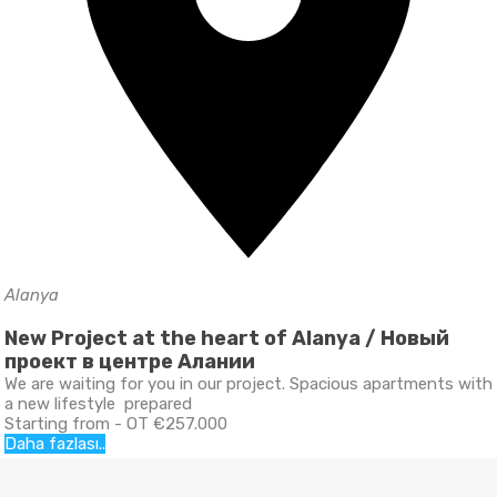
Kıbrıs
Alanya
Alanya
Cyprus – New Project
Kompleks Lefke şehrinin Güzelyurt ilçesine bağlı olacaktır.
New Project at the heart of Alanya / Новый
Kestel – New Project
Denize Sıfır Lefke Avrupa Üniversitesine 6 km Girne
проект в центре Алании
Projemiz Alanya şehrinin Kestel bölgesinde yer almaktadır.
Başlangıç Fiyatı €71.000
Akdeniz sahiline 100 m mesafede, Süpermarketlere ve İlçenin
We are waiting for you in our project. Spacious apartments with
Daha fazlası..
Başlayan fiyatlarla €185.000
a new lifestyle prepared
Daha fazlası..
Starting from - OT €257.000
Daha fazlası..