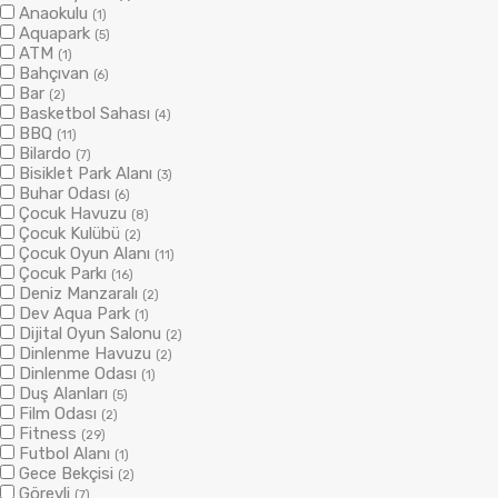
Anaokulu
(1)
Aquapark
(5)
ATM
(1)
Bahçıvan
(6)
Bar
(2)
Basketbol Sahası
(4)
BBQ
(11)
Bilardo
(7)
Bisiklet Park Alanı
(3)
Buhar Odası
(6)
Çocuk Havuzu
(8)
Çocuk Kulübü
(2)
Çocuk Oyun Alanı
(11)
Çocuk Parkı
(16)
Deniz Manzaralı
(2)
Dev Aqua Park
(1)
Dijital Oyun Salonu
(2)
Dinlenme Havuzu
(2)
Dinlenme Odası
(1)
Duş Alanları
(5)
Film Odası
(2)
Fitness
(29)
Futbol Alanı
(1)
Gece Bekçisi
(2)
Görevli
(7)