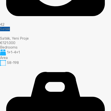
42
Satılık
Satılık, Yeni Proje
€121.000
Bedrooms
1+1-4+1
Area
58-198