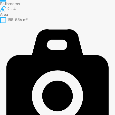
Bathrooms
2 - 4
Area
188-586
m²